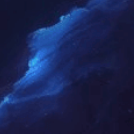
您目前所在位置：
网站首页
>
螺丝星空体育登录官网_星空（中国）