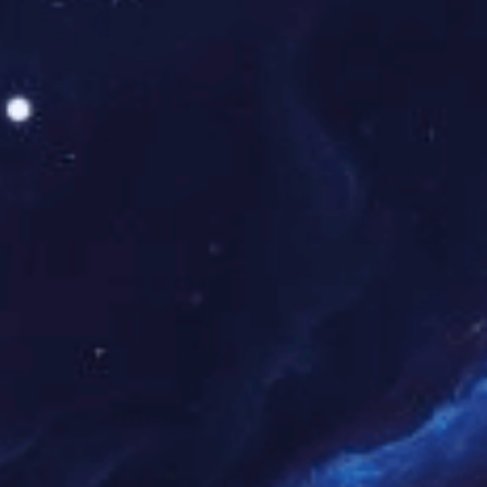
星空体育登录官网_星空（中国）
星空体育登录官网_星空（中国）